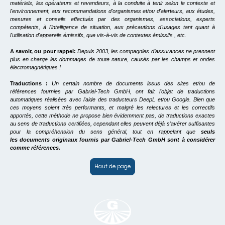
matériels, les opérateurs et revendeurs, à la conduite à tenir selon le contexte et
l'environnement, aux recommandations d'organismes et/ou d'alerteurs, aux études,
mesures et conseils effectués par des organismes, associations, experts
compétents, à l'intelligence de situation, aux précautions d'usages tant quant à
l'utilisation d'appareils émissifs, que vis-à-vis de contextes émissifs , etc.
A savoir, ou pour rappel:
Depuis 2003, les compagnies d’assurances ne prennent
plus en charge les dommages de toute nature, causés par les champs et ondes
électromagnétiques !
Traductions :
Un certain nombre de documents issus des sites et/ou de
références fournies par Gabriel-Tech GmbH, ont fait l'objet de traductions
automatiques réalisées avec l'aide des traducteurs DeepL et/ou Google. Bien que
ces moyens soient très performants, et malgré les relectures et les correctifs
apportés, cette méthode ne propose bien évidemment pas, de traductions exactes
au sens de traductions certifiées, cependant elles peuvent déjà s'avérer suffisantes
pour la compréhension du sens général, tout en rappelant que
seuls
les documents originaux fournis par Gabriel-Tech GmbH sont à considérer
comme références.
Haut de page