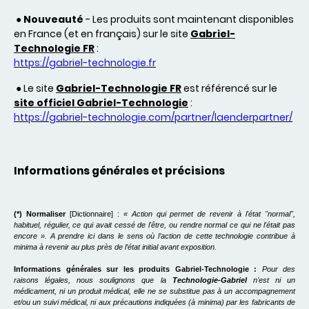
●
Nouveauté
- Les produits sont maintenant disponibles
en France (et en français) sur le site
Gabriel-
Technologie FR
:
https://gabriel-technologie.fr
● Le site
Gabriel-Technologie FR
est référencé sur le
site officiel Gabriel-Technologie
:
https://gabriel-technologie.com/partner/laenderpartner/
Informations générales et précisions
(*) Normaliser
[Dictionnaire] :
« Action qui permet de revenir à l'état "normal",
habituel, régulier, ce qui avait cessé de l'être, ou rendre normal ce qui ne l'était pas
encore ». A prendre ici dans le sens où l’action de cette technologie contribue à
minima à revenir au plus près de l’état initial avant exposition.
Informations générales sur les produits Gabriel-Technologie :
Pour des
raisons légales, nous soulignons que la
Technologie-Gabriel
n'est ni un
médicament, ni un produit médical, elle ne se substitue pas à un accompagnement
et/ou un suivi médical, ni aux précautions indiquées (à minima) par les fabricants de