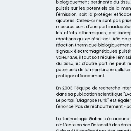
biologiquement pertinente du tissu
pulsés sur les potentiels de la memb
l'émission, soit la protéger effic
ajoutées. Celles-ci ne sont pas pri
mesures sont d'une part inadaptées 
les effets athermiques, par exemp
réactions qui en résultent. Afin de r
réaction thermique biologiquement p
signaux électromagnétiques pulsés s
valeur SAR, il faut soit réduire l'é
du tissu, et d'autre part ne peut 
potentiels de la membrane cellulaire e
protéger efficacement.
En 2003, l'équipe de recherche int
dans sa publication scientifique "Ev
Le portail "Diagnose Funk" est égale
l'énoncé 'Pas de réchauffement - pa
La technologie Gabriel n'a aucune
n'affecte en rien l'intensité des émi