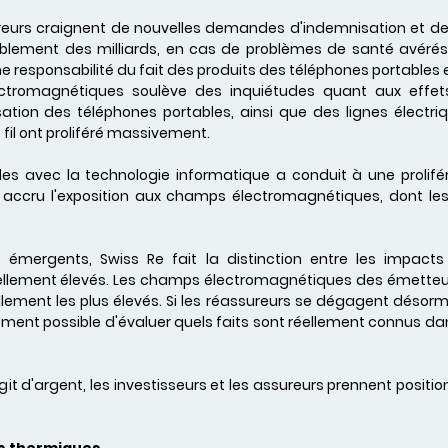
sureurs craignent de nouvelles demandes d'indemnisation et d
obablement des milliards, en cas de problèmes de santé avéré
ne responsabilité du fait des produits des téléphones portables 
romagnétiques soulève des inquiétudes quant aux effets
sation des téléphones portables, ainsi que des lignes électri
 fil ont proliféré massivement.
es avec la technologie informatique a conduit à une prolifér
ccru l'exposition aux champs électromagnétiques, dont les 
mergents, Swiss Re fait la distinction entre les impacts 
ellement élevés. Les champs électromagnétiques des émetteur
lement les plus élevés. Si les réassureurs se dégagent désorma
ement possible d'évaluer quels faits sont réellement connus d
t d'argent, les investisseurs et les assureurs prennent position