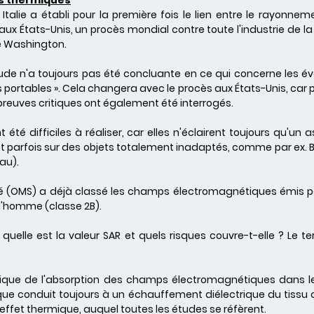
les thermiques
Italie a établi pour la première fois le lien entre le rayonne
x États-Unis, un procès mondial contre toute l'industrie de la
e Washington.
étude n'a toujours pas été concluante en ce qui concerne les év
ortables ». Cela changera avec le procès aux États-Unis, car po
s preuves critiques ont également été interrogés.
 été difficiles à réaliser, car elles n'éclairent toujours qu'un 
 parfois sur des objets totalement inadaptés, comme par ex. B. su
au).
té (OMS) a déjà classé les champs électromagnétiques émis 
l'homme (classe 2B).
elle est la valeur SAR et quels risques couvre-t-elle ? Le ter
ique de l'absorption des champs électromagnétiques dans les 
e conduit toujours à un échauffement diélectrique du tiss
l'effet thermique, auquel toutes les études se réfèrent.