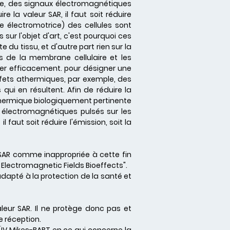
ple, des signaux électromagnétiques
e la valeur SAR, il faut soit réduire
e électromotrice) des cellules sont
ur l'objet d'art, c'est pourquoi ces
u tissu, et d'autre part rien sur la
s de la membrane cellulaire et les
otéger efficacement. pour désigner une
effets athermiques, par exemple, des
qui en résultent. Afin de réduire la
n thermique biologiquement pertinente
x électromagnétiques pulsés sur les
l faut soit réduire l'émission, soit la
 SAR comme inappropriée à cette fin
 Electromagnetic Fields Bioeffects".
adapté à la protection de la santé et
eur SAR. Il ne protège donc pas et
e réception.