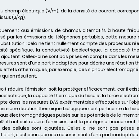
té du champ électrique (V/m), de la densité de courant corres
ssus (J/kg).
uniquement aux émissions de champs alternatifs à haute fréqu
usé par les émissions de téléphones portables, cette mesur
e substitution ; cela ne tient nullement compte des processus ré
sité spécifique, la conductivité bioélectrique, la capacité th
'y ajoutent. Celles-ci ne sont pas prises en compte dans les m
es mesures sont d'une part inadaptées pour décrire une réaction
a les effets athermiques, par exemple, des signaux électromagnét
 qui en résultent.
 soit réduire l'émission, soit la protéger efficacement. car il ex
ioélectrique, la capacité thermique du tissu et la force électrom
mpte dans les mesures DAS expérimentales effectuées sur l'obje
ire une réaction thermique biologiquement pertinente du tissu, e
ux électromagnétiques pulsés sur les potentiels de la membran
SAR, il faut soit réduire l'émission, soit la protéger efficacement
) des cellules sont ajoutées. Celles-ci ne sont pas pris
et d'art, c'est pourquoi ces mesures sont d'une part inadaptées