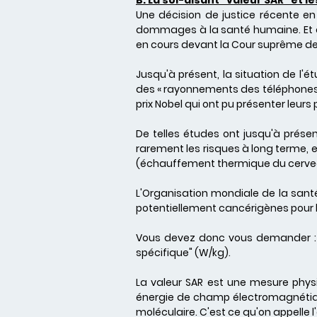
B. La soi-disant "valeur SAR" et 
Une décision de justice récente en 
dommages à la santé humaine. Et au
en cours devant la Cour suprême d
Jusqu'à présent, la situation de l'
des « rayonnements des téléphones p
prix Nobel qui ont pu présenter leur
De telles études ont jusqu'à présent
rarement les risques à long terme, et
(échauffement thermique du cerve
L'Organisation mondiale de la san
potentiellement cancérigènes pour 
Vous devez donc vous demander : qu
spécifique" (W/kg).
La valeur SAR est une mesure phys
énergie de champ électromagnétiqu
moléculaire. C'est ce qu'on appelle 