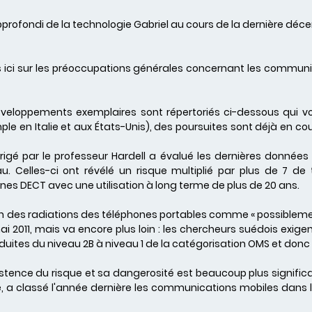
profondi de la technologie Gabriel au cours de la dernière déce
lus ici sur les préoccupations générales concernant les communi
veloppements exemplaires sont répertoriés ci-dessous qui vo
le en Italie et aux États-Unis), des poursuites sont déjà en cour
igé par le professeur Hardell a évalué les dernières donnée
au. Celles-ci ont révélé un risque multiplié par plus de 7 d
nes DECT avec une utilisation à long terme de plus de 20 ans.
ion des radiations des téléphones portables comme « possibleme
i 2011, mais va encore plus loin : les chercheurs suédois exige
ites du niveau 2B à niveau 1 de la catégorisation OMS et donc 
istence du risque et sa dangerosité est beaucoup plus significat
a classé l'année dernière les communications mobiles dans la