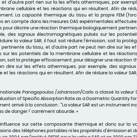
, et d'autre part rien sur la les effets athermiques, par exem
rane cellulaire et les réactions qui en résultent. Afin de réduir
acement. La capacité thermique du tissu et la propre FEM (forc
ses en compte dans les mesures DAS expérimentales effectuées s
pour décrire une réaction thermique biologiquement pertinente d
le, des signaux électromagnétiques pulsés sur les potentiel
éduire la valeur SAR, il faut soit réduire l'émission, soit la pr
ertinente du tissu, et d'autre part ne peut rien dire sur les 
ur les potentiels de la membrane cellulaire et les réactions 
mission, soit la protéger efficacement. pour désigner une réactio
rien dire sur les effets athermiques, par exemple, des signau
t les réactions qui en résultent. Afin de réduire la valeur SAR, i
ernationale Panagopoulos /Johansson/Carlo a classé la valeur
aluation of Specific Absorption Rate as a Dosimetric Quantity for
ment arrivé à la conclusion : "La valeur SAR est un instrument in
s de danger !' carrément absurde. »
 influence sur cette composante thermique et donc sur la val
ssions des téléphones portables ni les propriétés d'émission et d