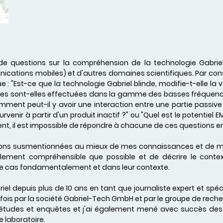
de questions sur la compréhension de la technologie Gabriel
unications mobiles) et d'autres domaines scientifiques. Par con
ue : "Est-ce que la technologie Gabriel blinde, modifie-t-elle la v
ures sont-elles effectuées dans la gamme des basses fréquence
ent peut-il y avoir une interaction entre une partie passiv
venir à partir d'un produit inactif ?" ou "Quel est le potentiel E
nt, il est impossible de répondre à chacune de ces questions e
stions susmentionnées au mieux de mes connaissances et de m
lement compréhensible que possible et de décrire le contexte
e cas fondamentalement et dans leur contexte.
iel depuis plus de 10 ans en tant que journaliste expert et spéc
 fois par la société Gabriel-Tech GmbH et par le groupe de rec
s études et enquêtes et j'ai également mené avec succès d
 laboratoire.