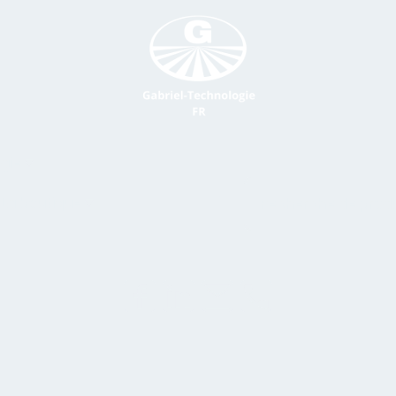
gie
La boutique