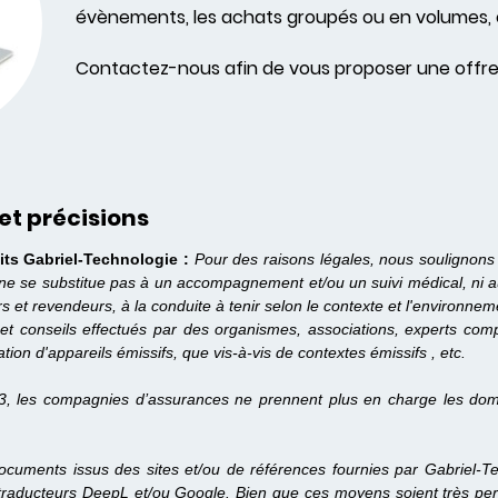
évènements, les achats groupés ou en volumes, 
Contactez-nous afin de vous proposer une offre
et précisions
its Gabriel-Technologie :
Pour des raisons légales, nous soulignons
 ne se substitue pas à un accompagnement et/ou un suivi médical, ni 
urs et revendeurs, à la conduite à tenir selon le contexte et l'enviro
et conseils effectués par des organismes, associations, experts compét
ation d'appareils émissifs, que vis-à-vis de contextes émissifs , etc.
3, les compagnies d’assurances ne prennent plus en charge les dom
cuments issus des sites et/ou de références fournies par Gabriel-Tec
traducteurs DeepL et/ou Google. Bien que ces moyens soient très perf