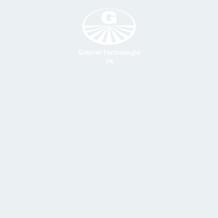
gie
La boutique