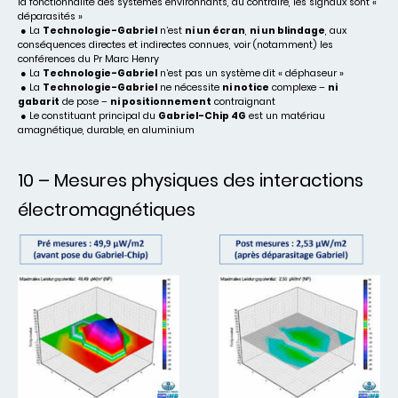
la fonctionnalité des systèmes environnants, au contraire, les signaux sont «
déparasités »
● La
Technologie-Gabriel
n’est
ni un écran
,
ni un blindage
, aux
conséquences directes et indirectes connues, voir (notamment) les
conférences du Pr Marc Henry
● La
Technologie-Gabriel
n’est pas un système dit « déphaseur »
● La
Technologie-Gabriel
ne nécessite
ni notice
complexe –
ni
gabarit
de pose –
ni positionnement
contraignant
● Le constituant principal du
Gabriel-Chip 4G
est un matériau
amagnétique, durable, en aluminium
10 – Mesures physiques des interactions
électromagnétiques