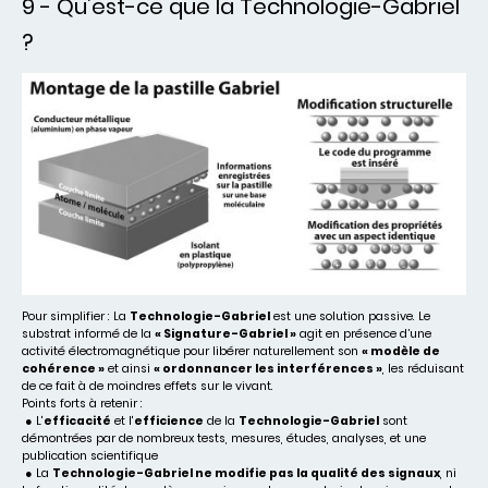
9 - Qu’est-ce que la Technologie-Gabriel
?
Pour simplifier : La
Technologie-Gabriel
est une solution passive. Le
substrat informé de la
« Signature-Gabriel »
agit en présence d’une
activité électromagnétique pour libérer naturellement son
« modèle de
cohérence »
et ainsi
« ordonnancer les interférences »
, les réduisant
de ce fait à de moindres effets sur le vivant.
Points forts à retenir :
● L'
efficacité
et l'
efficience
de la
Technologie-Gabriel
sont
démontrées par de nombreux tests, mesures, études, analyses, et une
publication scientifique
● La
Technologie-Gabriel ne modifie pas la qualité des signaux
, ni