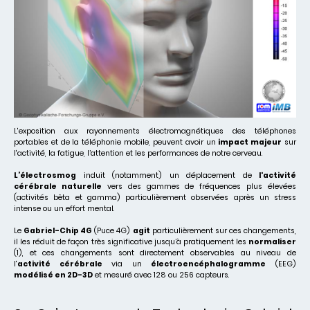
L'exposition aux rayonnements électromagnétiques des téléphones
portables et de la téléphonie mobile, peuvent avoir un
impact majeur
sur
l'activité, la fatigue, l’attention et les performances de notre cerveau.
L’électrosmog
induit (notamment) un déplacement de
l'activité
cérébrale naturelle
vers des gammes de fréquences plus élevées
(activités bêta et gamma) particulièrement observées après un stress
intense ou un effort mental.
Le
Gabriel-Chip 4G
(Puce 4G)
agit
particulièrement sur ces changements,
il les réduit de façon très significative jusqu’à pratiquement les
normaliser
(1), et ces changements sont directement observables au niveau de
l'
activité cérébrale
via un
électroencéphalogramme
(EEG)
modélisé en 2D-3D
et mesuré avec 128 ou 256 capteurs.