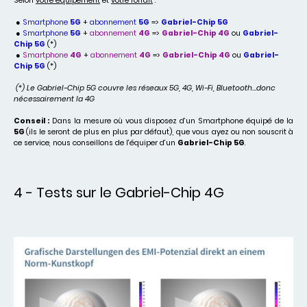
Selon
votre équipement
et
votre forfait
:
●
Smartphone
5G
+
abonnement
5G
=>
Gabriel-Chip 5G
●
Smartphone
5G
+
abonnement
4G
=>
Gabriel-Chip 4G
ou
Gabriel-
Chip 5G
(*)
●
Smartphone
4G
+
abonnement
4G
=>
Gabriel-Chip 4G
ou
Gabriel-
Chip 5G
(*)
(*) Le Gabriel-Chip 5G couvre les réseaux 5G, 4G, Wi-Fi, Bluetooth...donc
nécessairement la 4G
Conseil :
Dans la mesure où vous disposez d'un Smartphone équipé de la
5G
(ils le seront de plus en plus par défaut), que vous ayez ou non souscrit à
ce service, nous conseillons de l'équiper d'un
Gabriel-Chip 5G
.
4 - Tests sur le Gabriel-Chip 4G