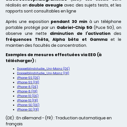
réalisés en
double aveugle
avec des sujets tests, et les
rapports sont consultables en ligne
Après une exposition
pendant 30 min
à un téléphone
portable protégé par un
Gabriel-Chip 5G
(Puce 5G), on
observe une nette
diminution de l’activation
des
fréquences Thêta, Alpha bêta et Gamma
et le
maintien des facultés de concentration.
Exemples de mesures effectuées via EEG (à
télécharger) :
Doppelblindstudie_Uni-Mainz (DE)
Doppelblindstudie_Uni-Mainz (FR)
iPhone-5S (DE)
iPhone-5S (FR)
iPhone-8 (DE)
iPhone-8 (FR)
iPhone-10 (DE)
iPhone-10 (FR)
iPhone-SE (DE)
iPhone-SE (FR)
(DE) : En allemand - (FR) : Traduction automatique en
français