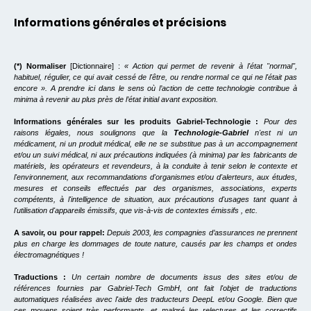
Informations générales et précisions
(*) Normaliser
[Dictionnaire] :
« Action qui permet de revenir à l'état "normal",
habituel, régulier, ce qui avait cessé de l'être, ou rendre normal ce qui ne l'était pas
encore ». A prendre ici dans le sens où l’action de cette technologie contribue à
minima à revenir au plus près de l’état initial avant exposition.
Informations générales sur les produits Gabriel-Technologie :
Pour des
raisons légales, nous soulignons que la
Technologie-Gabriel
n'est ni un
médicament, ni un produit médical, elle ne se substitue pas à un accompagnement
et/ou un suivi médical, ni aux précautions indiquées (à minima) par les fabricants de
matériels, les opérateurs et revendeurs, à la conduite à tenir selon le contexte et
l'environnement, aux recommandations d'organismes et/ou d'alerteurs, aux études,
mesures et conseils effectués par des organismes, associations, experts
compétents, à l'intelligence de situation, aux précautions d'usages tant quant à
l'utilisation d'appareils émissifs, que vis-à-vis de contextes émissifs , etc.
A savoir, ou pour rappel:
Depuis 2003, les compagnies d’assurances ne prennent
plus en charge les dommages de toute nature, causés par les champs et ondes
électromagnétiques !
Traductions :
Un certain nombre de documents issus des sites et/ou de
références fournies par Gabriel-Tech GmbH, ont fait l'objet de traductions
automatiques réalisées avec l'aide des traducteurs DeepL et/ou Google. Bien que
ces moyens soient très performants, et malgré les relectures et les correctifs