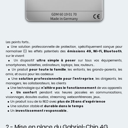
Les points forts…
● Une solution professionnelle de protection, spécifiquement conçue pour
normaliser (1) les effets potentiels des
émissions 4G, Wi-Fi, Bluetooth
,
sur le vivant
● Un dispositif
ultra simple à poser
sur tous vos équipements,
smartphones, tablettes, ordinateurs, laptops, box, routeurs…
● Un produit
pour toute la famille
, les enfants, les grands-parents, les
amis, et aussi pour les cadeaux
● Une
solution professionnelle pour l’entreprise
, les dirigeants, les
managers, les collaborateurs, les clients
● Une technologie qui
n’altère pas le fonctionnement
de vos appareils
●
Un confort
pendant vos heures passées en communications,
visionnages, écoutes audios, streaming, webconférences, jeux…
● Un produit issu de la R&D avec
plus de 25 ans d’expérience
● Une solution stable et
durable dans le temps
● Un
investissement responsable
…
2 - Mise en place du Gabriel-Chip 4G