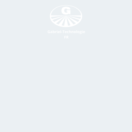
gie
La boutique