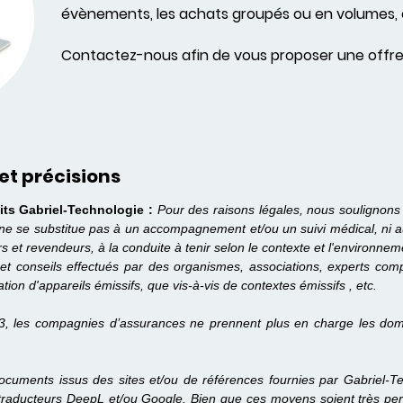
évènements, les achats groupés ou en volumes, 
Contactez-nous afin de vous proposer une offre
et précisions
its Gabriel-Technologie :
Pour des raisons légales, nous soulignons
 ne se substitue pas à un accompagnement et/ou un suivi médical, ni 
urs et revendeurs, à la conduite à tenir selon le contexte et l'enviro
et conseils effectués par des organismes, associations, experts compét
ation d'appareils émissifs, que vis-à-vis de contextes émissifs , etc.
3, les compagnies d’assurances ne prennent plus en charge les dom
cuments issus des sites et/ou de références fournies par Gabriel-Tec
traducteurs DeepL et/ou Google. Bien que ces moyens soient très perf