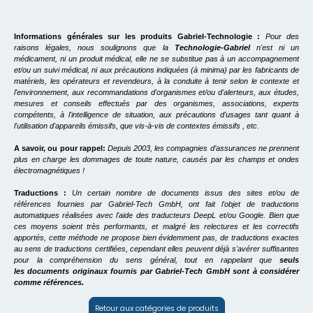
Informations générales sur les produits Gabriel-Technologie :
Pour des
raisons légales, nous soulignons que la
Technologie-Gabriel
n'est ni un
médicament, ni un produit médical, elle ne se substitue pas à un accompagnement
et/ou un suivi médical, ni aux précautions indiquées (à minima) par les fabricants de
matériels, les opérateurs et revendeurs, à la conduite à tenir selon le contexte et
l'environnement, aux recommandations d'organismes et/ou d'alerteurs, aux études,
mesures et conseils effectués par des organismes, associations, experts
compétents, à l'intelligence de situation, aux précautions d'usages tant quant à
l'utilisation d'appareils émissifs, que vis-à-vis de contextes émissifs , etc.
A savoir, ou pour rappel:
Depuis 2003, les compagnies d’assurances ne prennent
plus en charge les dommages de toute nature, causés par les champs et ondes
électromagnétiques !
Traductions :
Un certain nombre de documents issus des sites et/ou de
références fournies par Gabriel-Tech GmbH, ont fait l'objet de traductions
automatiques réalisées avec l'aide des traducteurs DeepL et/ou Google. Bien que
ces moyens soient très performants, et malgré les relectures et les correctifs
apportés, cette méthode ne propose bien évidemment pas, de traductions exactes
au sens de traductions certifiées, cependant elles peuvent déjà s'avérer suffisantes
pour la compréhension du sens général, tout en rappelant que
seuls
les documents originaux fournis par Gabriel-Tech GmbH sont à considérer
comme références.
Retour aux catégories de produits