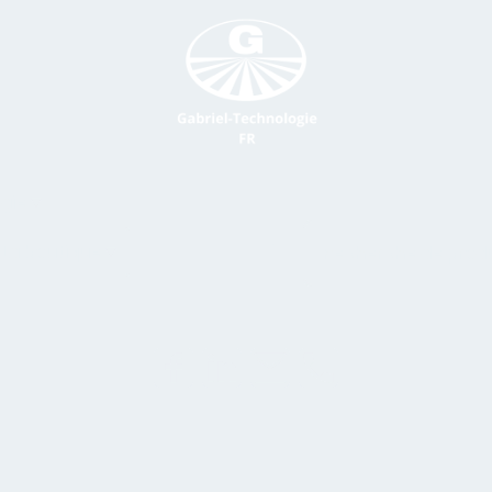
gie
La boutique