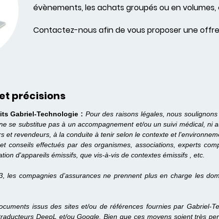
évènements, les achats groupés ou en volumes, 
Contactez-nous afin de vous proposer une offre
et précisions
its Gabriel-Technologie :
Pour des raisons légales, nous soulignons
 ne se substitue pas à un accompagnement et/ou un suivi médical, ni 
urs et revendeurs, à la conduite à tenir selon le contexte et l'enviro
et conseils effectués par des organismes, associations, experts compét
ation d'appareils émissifs, que vis-à-vis de contextes émissifs , etc.
3, les compagnies d’assurances ne prennent plus en charge les dom
cuments issus des sites et/ou de références fournies par Gabriel-Tec
traducteurs DeepL et/ou Google. Bien que ces moyens soient très perf