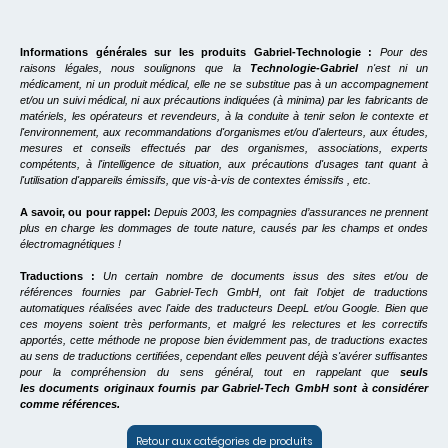
Informations générales sur les produits Gabriel-Technologie :
Pour des
raisons légales, nous soulignons que la
Technologie-Gabriel
n'est ni un
médicament, ni un produit médical, elle ne se substitue pas à un accompagnement
et/ou un suivi médical, ni aux précautions indiquées (à minima) par les fabricants de
matériels, les opérateurs et revendeurs, à la conduite à tenir selon le contexte et
l'environnement, aux recommandations d'organismes et/ou d'alerteurs, aux études,
mesures et conseils effectués par des organismes, associations, experts
compétents, à l'intelligence de situation, aux précautions d'usages tant quant à
l'utilisation d'appareils émissifs, que vis-à-vis de contextes émissifs , etc.
A savoir, ou pour rappel:
Depuis 2003, les compagnies d’assurances ne prennent
plus en charge les dommages de toute nature, causés par les champs et ondes
électromagnétiques !
Traductions :
Un certain nombre de documents issus des sites et/ou de
références fournies par Gabriel-Tech GmbH, ont fait l'objet de traductions
automatiques réalisées avec l'aide des traducteurs DeepL et/ou Google. Bien que
ces moyens soient très performants, et malgré les relectures et les correctifs
apportés, cette méthode ne propose bien évidemment pas, de traductions exactes
au sens de traductions certifiées, cependant elles peuvent déjà s'avérer suffisantes
pour la compréhension du sens général, tout en rappelant que
seuls
les documents originaux fournis par Gabriel-Tech GmbH sont à considérer
comme références.
Retour aux catégories de produits