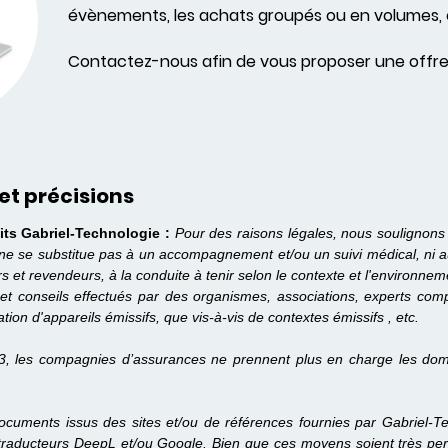
évènements, les achats groupés ou en volumes, 
Contactez-nous afin de vous proposer une offre
et précisions
its Gabriel-Technologie :
Pour des raisons légales, nous soulignons
 ne se substitue pas à un accompagnement et/ou un suivi médical, ni 
urs et revendeurs, à la conduite à tenir selon le contexte et l'enviro
et conseils effectués par des organismes, associations, experts compét
ation d'appareils émissifs, que vis-à-vis de contextes émissifs , etc.
3, les compagnies d’assurances ne prennent plus en charge les dom
cuments issus des sites et/ou de références fournies par Gabriel-Tec
traducteurs DeepL et/ou Google. Bien que ces moyens soient très perf