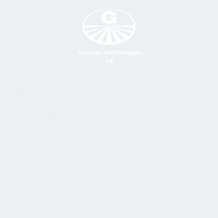
gie
La boutique